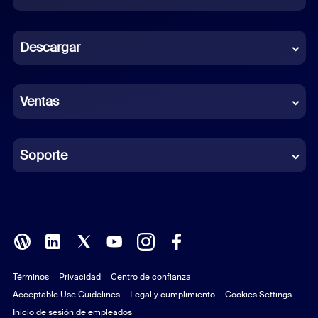
Dutch
Descargar
French
German
Ventas
Indonesian
Italian
Soporte
Japanese
Korean
Polish
Términos
Privacidad
Centro de confianza
Portuguese (Brazil)
Acceptable Use Guidelines
Legal y cumplimiento
Cookies Settings
Russian
Inicio de sesión de empleados