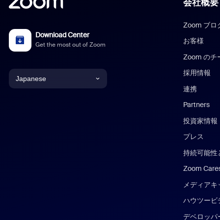
会社概要
Zoom ブロ
Download Center
お客様
Get the most out of Zoom
Zoom の
採用情報
Japanese
連携
English
Partners
投資家情報
Chinese (Simplified)
プレス
Dutch
持続可能性と
Zoom Care
French
メディアキ
German
ハウツービ
Indonesian
デベロッパ