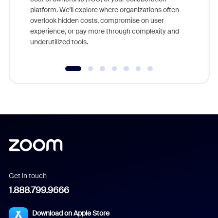
else, rig
platform. We'll explore where organizations often
overlook hidden costs, compromise on user
experience, or pay more through complexity and
underutilized tools.
Get in touch
1.888.799.9666
Download on Apple Store