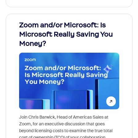
Zoom and/or Microsoft: Is
Fraud
Microsoft Really Saving You
Zoom
Money?
Join Chris Barwick, Head of Americas Sales at
Zoom, for an executive discussion that goes
As part o
beyond licensing costs to examine the true total
and deep
cost of ownership (TCO) of your collaboration