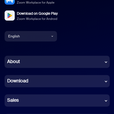
Zoom Workplace for Apple
Download on Google Play
Zoom Workplace for Android
English
English
Chinese (Simplified)
About
Dutch
Download
French
German
Sales
Indonesian