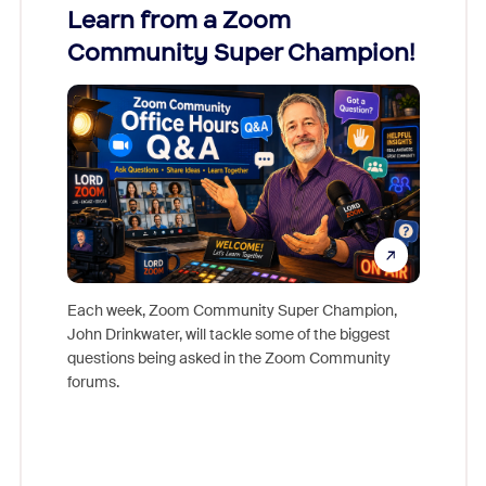
Learn from a Zoom
Zoom
Community Super Champion!
Micr
Mon
Each week, Zoom Community Super Champion,
John Drinkwater, will tackle some of the biggest
Join Chr
questions being asked in the Zoom Community
Zoom, fo
forums.
beyond l
cost of 
platform
overlook