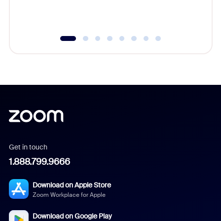
experien
underutil
Get in touch
1.888.799.9666
Download on Apple Store
Zoom Workplace for Apple
Download on Google Play