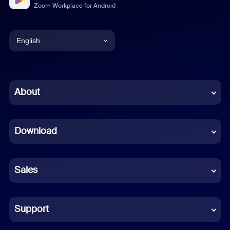
Zoom Workplace for Android
English
English
Chinese (Simplified)
About
Dutch
Download
French
German
Sales
Indonesian
Italian
Support
Japanese