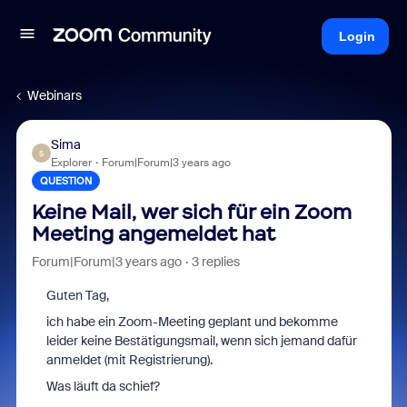
Login
Webinars
Sima
S
Explorer
Forum|Forum|3 years ago
QUESTION
Keine Mail, wer sich für ein Zoom
Meeting angemeldet hat
Forum|Forum|3 years ago
3 replies
Guten Tag,
ich habe ein Zoom-Meeting geplant und bekomme
leider keine Bestätigungsmail, wenn sich jemand dafür
anmeldet (mit Registrierung).
Was läuft da schief?