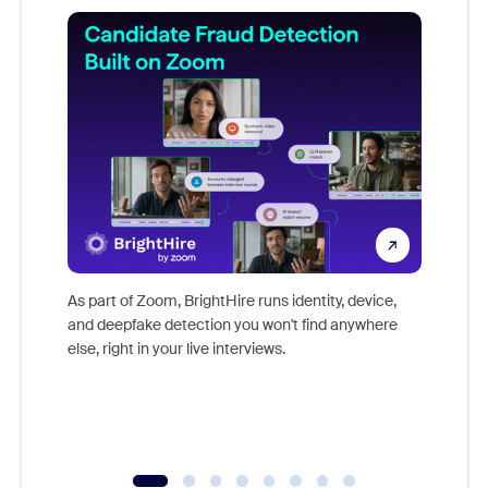
Don't mi
game-ch
As part of Zoom, BrightHire runs identity, device,
are help
and deepfake detection you won't find anywhere
else, right in your live interviews.