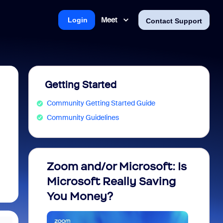
Meet
Login
Contact Support
Getting Started
Community Getting Started Guide
Community Guidelines
Zoom and/or Microsoft: Is
Fraud
Microsoft Really Saving
every
You Money?