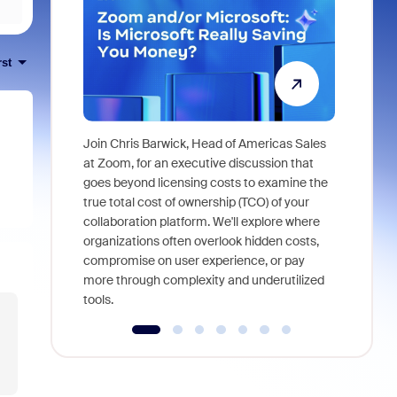
rst
Join Chris Barwick, Head of Americas Sales
As part of
at Zoom, for an executive discussion that
device, a
goes beyond licensing costs to examine the
find anywh
true total cost of ownership (TCO) of your
interviews
collaboration platform. We'll explore where
organizations often overlook hidden costs,
compromise on user experience, or pay
more through complexity and underutilized
tools.