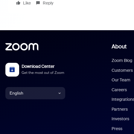
Like
Reply
About
Zoom Blog
Download Center
Customers
Get the most out of Zoom
Our Team
Careers
English
Integration
English
Partners
Investors
Chinese (Simplified)
Press