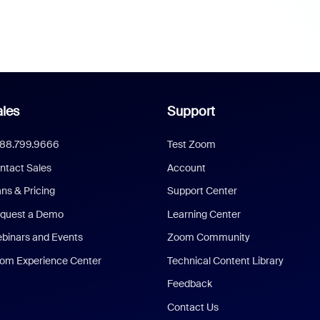
les
Support
888.799.9666
Test Zoom
ntact Sales
Account
ans & Pricing
Support Center
quest a Demo
Learning Center
binars and Events
Zoom Community
om Experience Center
Technical Content Library
Feedback
Contact Us