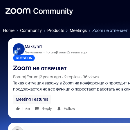
Home
Community
Products
Meetings
Zoom не отвечает
Maksym1
M
Newcomer
Forum|Forum|2 years ago
QUESTION
Zoom не отвечает
Forum|Forum|2 years ago
2 replies
36 views
Такая ситуация захожу в Zoom на конференцию проходит н
продолжается но все функцию перестают работать не вкл
Meeting Features
Like
Reply
Follow