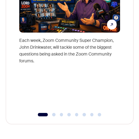
Each week, Zoom Community Super Champion,
John Drinkwater, will tackle some of the biggest
Join Chr
questions being asked in the Zoom Community
Zoom, fo
forums.
beyond l
cost of 
platform
overlook
experien
underutil