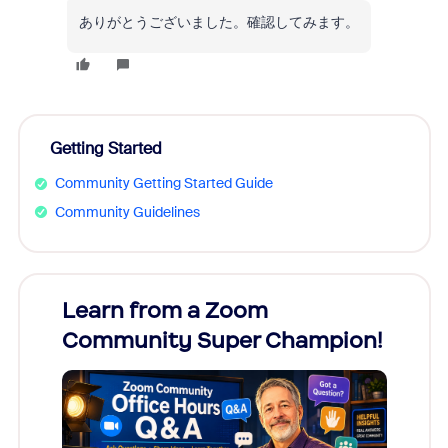
ありがとうございました。確認してみます。
Getting Started
Community Getting Started Guide
Community Guidelines
Learn from a Zoom
Zoom
Community Super Champion!
Micr
Mon