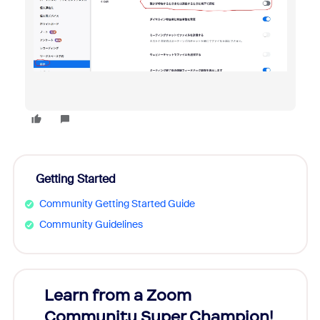
Getting Started
Community Getting Started Guide
Community Guidelines
Learn from a Zoom
Zoom
Community Super Champion!
Micr