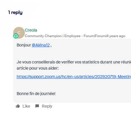
1 reply
Creola
C
Community Champion | Employee
Forum|Forum|4 years ago
Bonjour
@Aléna12
,
Je vous conseillerais de verifier vos statistics durant une réu
article pour vous aider:
https://support.zoom.us/hc/en-us/articles/202920719-Meetin
Bonne fin de journée!
Like
Reply