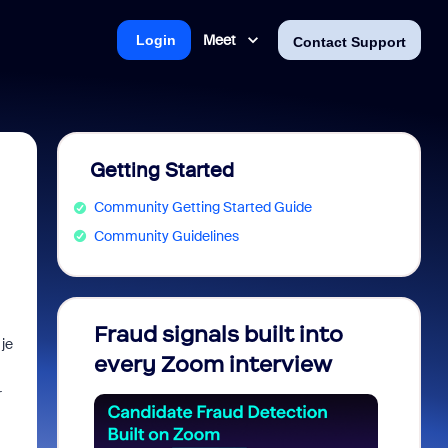
Meet
Login
Contact Support
Getting Started
Community Getting Started Guide
Community Guidelines
Fraud signals built into
Join 
 je
every Zoom interview
2026
r