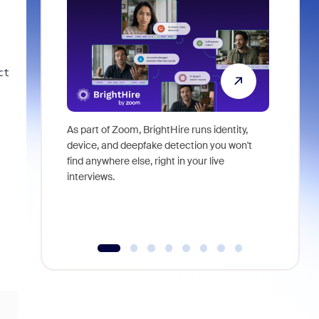
t 
As part of Zoom, BrightHire runs identity,
Don't mis
device, and deepfake detection you won't
announce
find anywhere else, right in your live
and indus
interviews.
what is ne