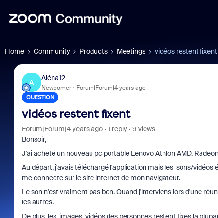
Home
Community
Products
Meetings
vidéos restent fixent
Aléna12
A
Newcomer
Forum|Forum|4 years ago
QUESTION
vidéos restent fixent
Forum|Forum|4 years ago
1 reply
9 views
Bonsoir,
J'ai acheté un nouveau pc portable Lenovo Athlon AMD, Radeon
Au départ, j'avais téléchargé l'application mais les sons/vidéos 
me connecte sur le site internet de mon navigateur.
Le son n'est vraiment pas bon. Quand j'interviens lors d'une réun
les autres.
De plus, les images-vidéos des personnes restent fixes la plupa