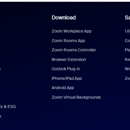
Download
Sa
Zoom Workplace App
1.
Zoom Rooms App
Co
Zoom Rooms Controller
Pl
Browser Extension
Re
s
Outlook Plug-in
We
iPhone/iPad App
Zo
Android App
Zoom Virtual Backgrounds
ity & ESG
s