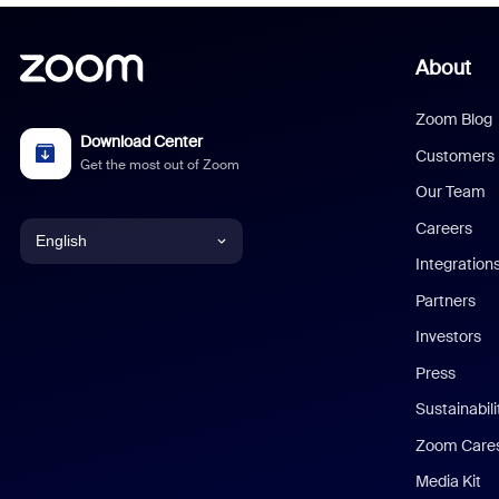
About
Zoom Blog
Download Center
Customers
Get the most out of Zoom
Our Team
Careers
English
Integration
English
Partners
Investors
Chinese (Simplified)
Press
Dutch
Sustainabil
Zoom Care
French
Media Kit
German