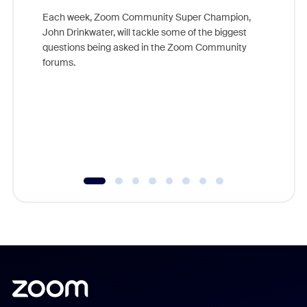
Each week, Zoom Community Super Champion,
John Drinkwater, will tackle some of the biggest
Join Chr
questions being asked in the Zoom Community
Zoom, fo
forums.
beyond l
cost of 
platform
overlook
experien
underutil