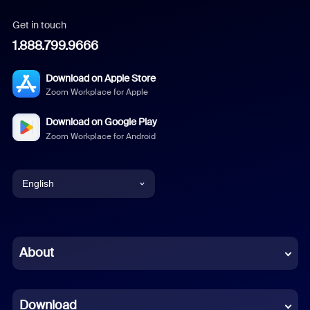
Get in touch
1.888.799.9666
Download on Apple Store
Zoom Workplace for Apple
Download on Google Play
Zoom Workplace for Android
English
English
Chinese (Simplified)
About
Dutch
Download