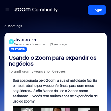
Login
Meetings
clecianarangel
C
Newcomer
Forum|Forum|3 years ago
QUESTION
Usando o Zoom para expandir os
negócios
Forum|Forum|3 years ago
0 replies
Sou apaixonada pelo Zoom, a sua simplicidade facilita
o meu trabalho por webconferência para com meus
seguidores. Já são 3 anos de uso e 2 anos como
assinante. E vocês tem muitos anos de experiência de
uso do zoom?