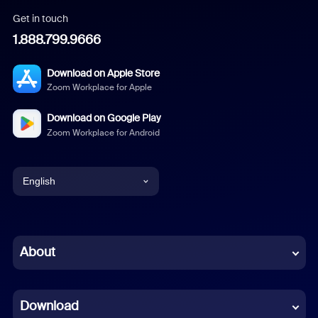
Get in touch
1.888.799.9666
Download on Apple Store
Zoom Workplace for Apple
Download on Google Play
Zoom Workplace for Android
English
English
Chinese (Simplified)
About
Dutch
Download
French