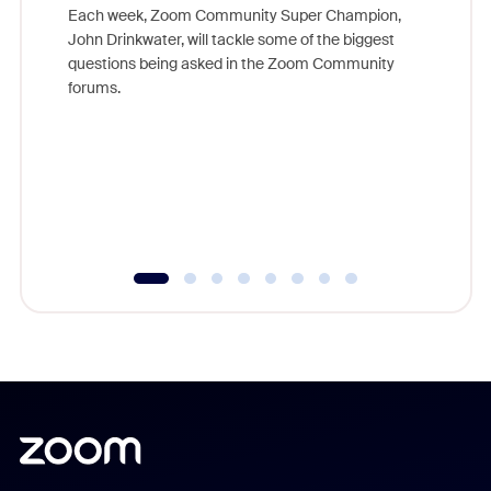
Each week, Zoom Community Super Champion,
John Drinkwater, will tackle some of the biggest
Join Chr
questions being asked in the Zoom Community
Zoom, fo
forums.
beyond l
cost of 
platform
overlook
experien
underutil