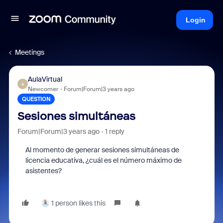
Login
Meetings
AulaVirtual
A
Newcomer
Forum|Forum|3 years ago
QUESTION
Sesiones simultáneas
Forum|Forum|3 years ago
1 reply
Al momento de generar sesiones simultáneas de
licencia educativa, ¿cuál es el número máximo de
asistentes?
1 person likes this