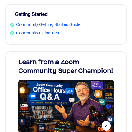
Getting Started
Community Getting Started Guide
Community Guidelines
Learn from a Zoom
Zoom
Community Super Champion!
Micr
Mon