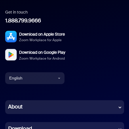
Get in touch
1.888.799.9666
Download on Apple Store
Zoom Workplace for Apple
Download on Google Play
Zoom Workplace for Android
English
English
Chinese (Simplified)
About
Dutch
Download