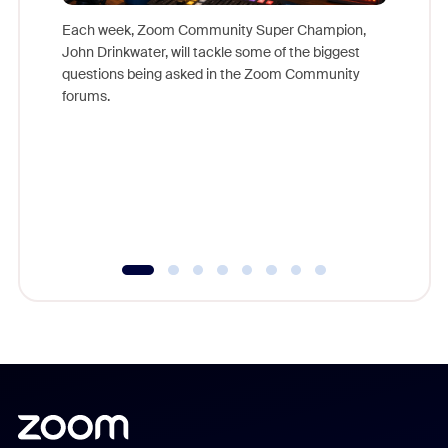
Each week, Zoom Community Super Champion,
John Drinkwater, will tackle some of the biggest
Join Chr
questions being asked in the Zoom Community
Zoom, fo
forums.
beyond l
cost of 
platform
overlook
experien
underutil