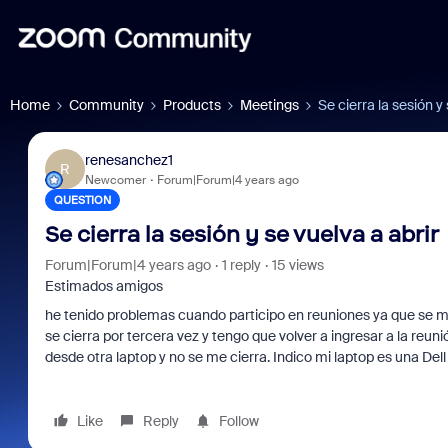
Home
Community
Products
Meetings
Se cierra la sesión y 
renesanchez1
R
Newcomer
Forum|Forum|4 years ago
QUESTION
Se cierra la sesión y se vuelva a abrir
Forum|Forum|4 years ago
1 reply
15 views
Estimados amigos
he tenido problemas cuando participo en reuniones ya que se me
se cierra por tercera vez y tengo que volver a ingresar a la reun
desde otra laptop y no se me cierra. Indico mi laptop es una Dell
Like
Reply
Follow