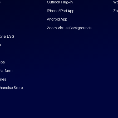
s
Outlook Plug-in
We
iPhone/iPad App
Zo
Android App
Zoom Virtual Backgrounds
ity & ESG
s
eos
Platform
ures
andise Store