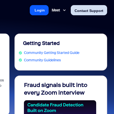
Meet
Login
Contact Support
Getting Started
Community Getting Started Guide
Community Guidelines
tos
Fraud signals built into
Join 
o
every Zoom interview
2026