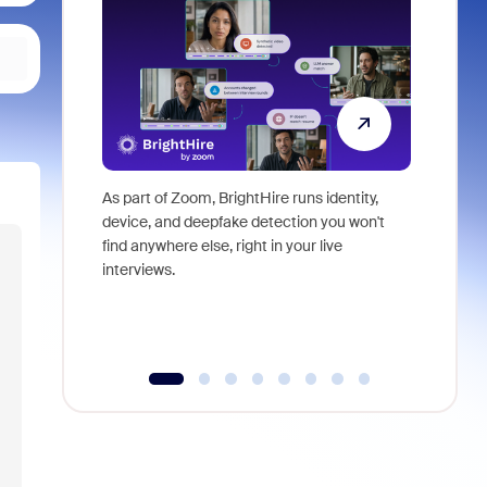
As part of Zoom, BrightHire runs identity,
Don't mis
device, and deepfake detection you won't
announce
find anywhere else, right in your live
and indus
interviews.
what is ne