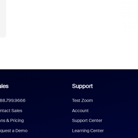
les
Support
888.799.9666
Test Zoom
ntact Sales
Account
ans & Pricing
Support Center
quest a Demo
Learning Center