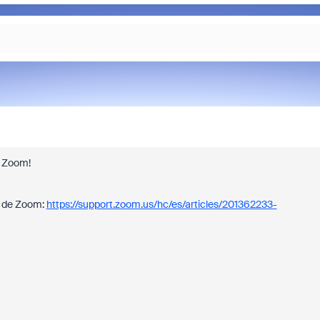
d Zoom!
o de Zoom:
https://support.zoom.us/hc/es/articles/201362233-