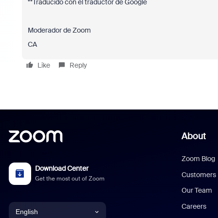
**Traducido con el traductor de Google
Moderador de Zoom
CA
Like
Reply
About
Zoom Blog
Download Center
Customers
Get the most out of Zoom
Our Team
Careers
English