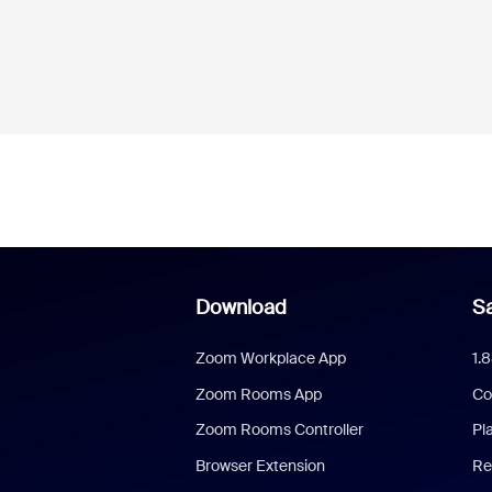
Download
Sa
Zoom Workplace App
1.
Zoom Rooms App
Co
Zoom Rooms Controller
Pl
Browser Extension
Re