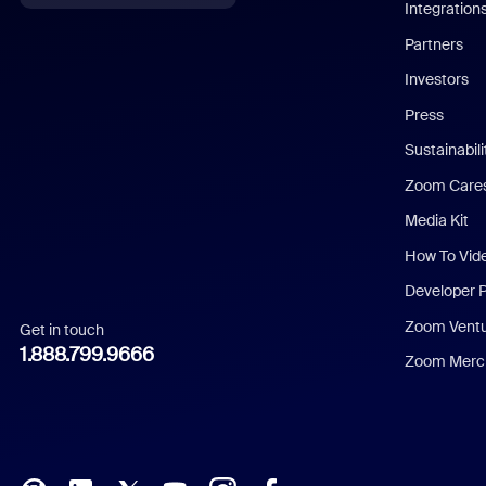
Integration
English
Partners
Investors
Chinese (Simplified)
Press
Dutch
Sustainabil
Zoom Care
French
Media Kit
German
How To Vid
Indonesian
Developer 
Zoom Vent
Get in touch
Italian
1.888.799.9666
Zoom Merch
Japanese
Korean
Polish