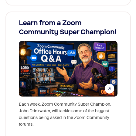
Learn from a Zoom
Zoom
Community Super Champion!
Micr
Mon
Each week, Zoom Community Super Champion,
John Drinkwater, will tackle some of the biggest
Join Chr
questions being asked in the Zoom Community
Zoom, fo
forums.
beyond l
cost of 