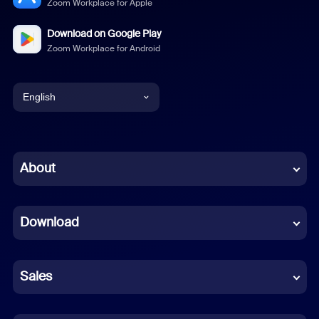
Zoom Workplace for Apple
Download on Google Play
Zoom Workplace for Android
English
English
Chinese (Simplified)
About
Dutch
Download
French
German
Sales
Indonesian