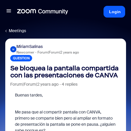
Login
Meetings
MiriamSalinas
M
Newcomer
Forum|Forum|2 years ago
QUESTION
Se bloquea la pantalla compartida
con las presentaciones de CANVA
Forum|Forum|2 years ago
4 replies
Buenas tardes,
Me pasa que al compartir pantalla con CANVA,
primero se comparte bien pero al ampliar en formato
de presentación la pantalla se pone en pausa. ¿alguien
sabe porque es?