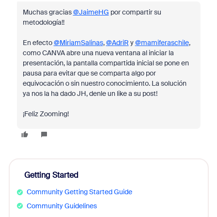
Muchas gracias
@JaimeHG
por compartir su
metodología!!
En efecto
@MiriamSalinas
,
@AdriR
y
@mamiferaschile
,
como CANVA abre una nueva ventana al iniciar la
presentación, la pantalla compartida inicial se pone en
pausa para evitar que se comparta algo por
equivocación o sin nuestro conocimiento. La solución
ya nos la ha dado JH, denle un like a su post!
¡Feliz Zooming!
Getting Started
Community Getting Started Guide
Community Guidelines