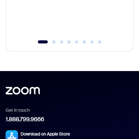
platform
overlook
experien
underutil
Get in touch
1.888.799.9666
Download on Apple Store