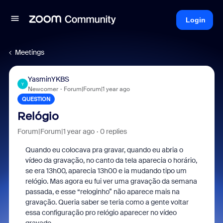
Login
Meetings
YasminYKBS
Y
Newcomer
Forum|Forum|1 year ago
QUESTION
Relógio
Forum|Forum|1 year ago
0 replies
Quando eu colocava pra gravar, quando eu abria o
vídeo da gravação, no canto da tela aparecia o horário,
se era 13h00, aparecia 13h00 e ia mudando tipo um
relógio. Mas agora eu fui ver uma gravação da semana
passada, e esse “reloginho” não aparece mais na
gravação. Queria saber se teria como a gente voltar
essa configuração pro relógio aparecer no vídeo