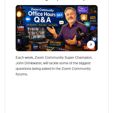
Mon
Each week, Zoom Community Super Champion,
John Drinkwater, will tackle some of the biggest
Join Chr
questions being asked in the Zoom Community
Zoom, fo
forums.
beyond l
cost of 
platform
overlook
experien
underutil