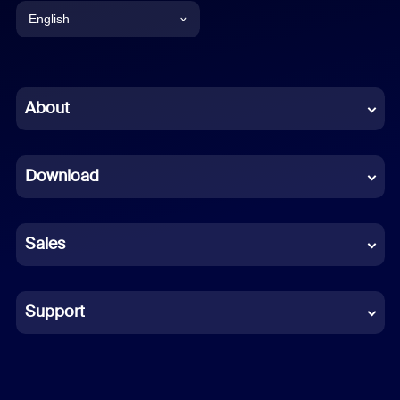
English
English
Chinese (Simplified)
About
Dutch
Download
French
German
Sales
Indonesian
Italian
Support
Japanese
Korean