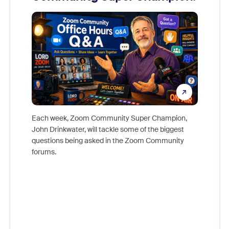
Mon
Each week, Zoom Community Super Champion,
John Drinkwater, will tackle some of the biggest
Join Chr
questions being asked in the Zoom Community
Zoom, fo
forums.
beyond l
cost of 
platform
overlook
experien
underutil