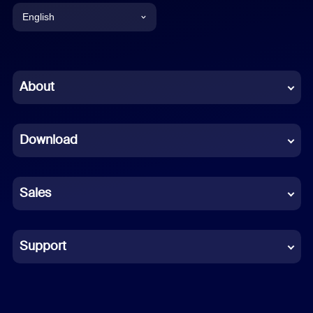
English
English
Chinese (Simplified)
About
Dutch
Download
French
German
Sales
Indonesian
Italian
Support
Japanese
Korean