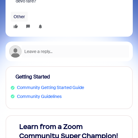
devo fare?
Other
Getting Started
Community Getting Started Guide
Community Guidelines
Learn from a Zoom
Zoom
Community Super Champion!
Micr