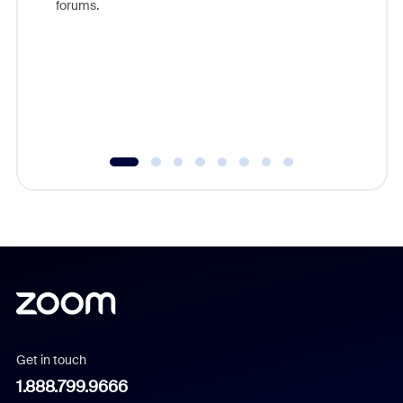
forums.
beyond l
cost of 
platform
overlook
experien
underutil
Get in touch
1.888.799.9666