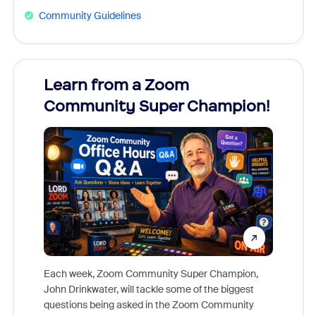
Community Guidelines
Learn from a Zoom
Zoom
Community Super Champion!
Micr
Mon
Each week, Zoom Community Super Champion,
John Drinkwater, will tackle some of the biggest
Join Chr
questions being asked in the Zoom Community
Zoom, fo