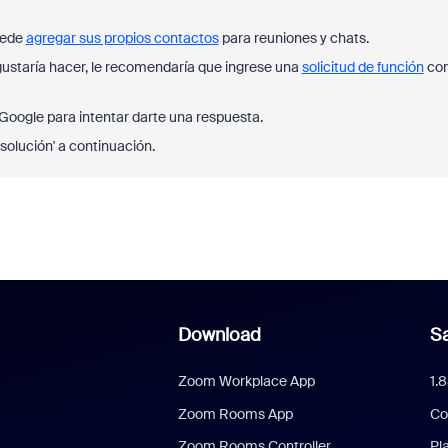
uede
agregar sus propios contactos
para reuniones y chats.
 gustaría hacer, le recomendaría que ingrese una
solicitud de función
co
Google para intentar darte una respuesta.
solución' a continuación.
Download
Sa
Zoom Workplace App
1.
Zoom Rooms App
Co
Zoom Rooms Controller
Pl