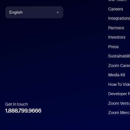
Careers
English
Integration
English
Partners
Investors
Chinese (Simplified)
Press
Dutch
Sustainabil
Zoom Care
French
Media Kit
German
How To Vid
Indonesian
Developer 
Zoom Vent
Get in touch
Italian
1.888.799.9666
Zoom Merch
Japanese