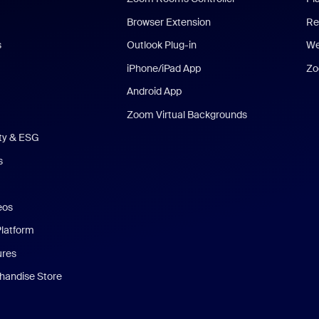
Browser Extension
Re
s
Outlook Plug-in
We
iPhone/iPad App
Zo
Android App
Zoom Virtual Backgrounds
ity & ESG
s
eos
Platform
ures
andise Store