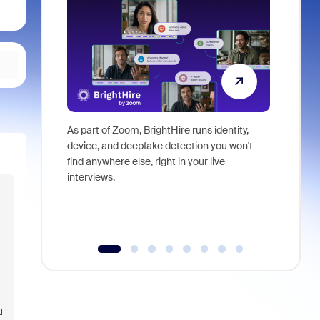
As part of Zoom, BrightHire runs identity,
Don't mis
device, and deepfake detection you won't
announce
find anywhere else, right in your live
and indus
interviews.
what is ne
u