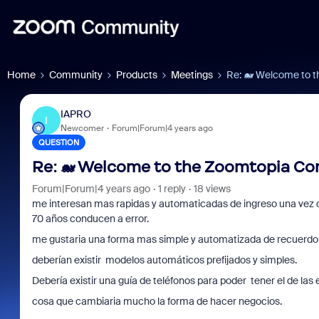
Home
Community
Products
Meetings
Re: 🐋 Welcome to 
IAPRO
I
Newcomer
Forum|Forum|4 years ago
QUESTION
Re: 🐋 Welcome to the Zoomtopia C
Forum|Forum|4 years ago
1 reply
18 views
me interesan mas rapidas y automaticadas de ingreso una vez q
70 años conducen a error.
me gustaria una forma mas simple y automatizada de recuerdo 
deberían existir modelos automáticos prefijados y simples.
Debería existir una guía de teléfonos para poder tener el de l
cosa que cambiaria mucho la forma de hacer negocios.