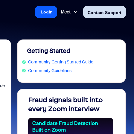
Meet
Login
Contact Support
Getting Started
Community Getting Started Guide
Community Guidelines
 de
Fraud signals built into
Join 
every Zoom interview
2026