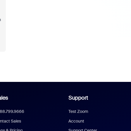
n
les
Support
888.799.9666
Test Zoom
ntact Sales
Account
ans & Pricing
Support Center