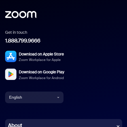
Get in touch
1.888.799.9666
Download on Apple Store
Zoom Workplace for Apple
Download on Google Play
Zoom Workplace for Android
English
English
Chinese (Simplified)
About