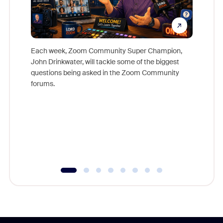
Each week, Zoom Community Super Champion,
John Drinkwater, will tackle some of the biggest
Join Chr
questions being asked in the Zoom Community
Zoom, fo
forums.
beyond l
cost of 
platform
overlook
experien
underutil