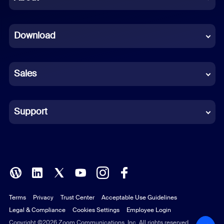
Dutch
Download
French
German
Sales
Indonesian
Italian
Support
Japanese
Korean
Polish
Terms
Privacy
Trust Center
Acceptable Use Guidelines
Portuguese (Brazil)
Legal & Compliance
Cookies Settings
Employee Login
Russian
Copyright ©2026 Zoom Communications, Inc. All rights reserved.