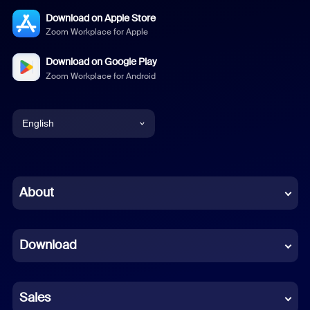
Download on Apple Store
Zoom Workplace for Apple
Download on Google Play
Zoom Workplace for Android
English
English
Chinese (Simplified)
About
Dutch
Download
French
German
Sales