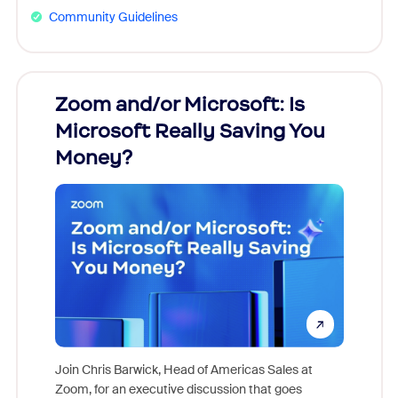
Community Guidelines
Zoom and/or Microsoft: Is
Fraud
Microsoft Really Saving You
Zoom
Money?
Join Chris Barwick, Head of Americas Sales at
Zoom, for an executive discussion that goes
As part o