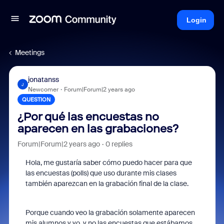
Login
Meetings
jonatanss
J
Newcomer
Forum|Forum|2 years ago
QUESTION
¿Por qué las encuestas no
aparecen en las grabaciones?
Forum|Forum|2 years ago
0 replies
Hola, me gustaría saber cómo puedo hacer para que
las encuestas (polls) que uso durante mis clases
también aparezcan en la grabación final de la clase.
Porque cuando veo la grabación solamente aparecen
mis alumnos y yo, y no las encuestas que estábamos