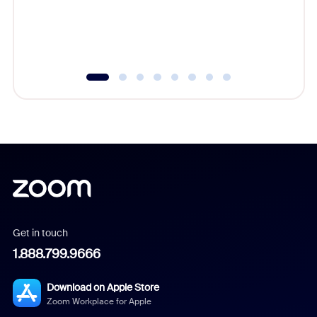
overlook
experien
underutil
Get in touch
1.888.799.9666
Download on Apple Store
Zoom Workplace for Apple