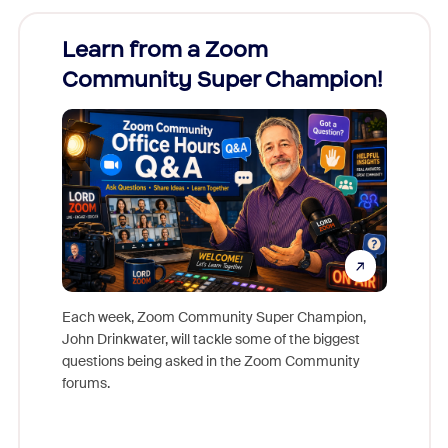
Learn from a Zoom
Zoom
Community Super Champion!
Micr
Mon
Each week, Zoom Community Super Champion,
John Drinkwater, will tackle some of the biggest
Join Chr
questions being asked in the Zoom Community
Zoom, fo
forums.
beyond l
cost of 
platform