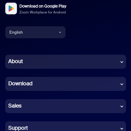
Download on Google Play
Zoom Workplace for Android
English
English
Chinese (Simplified)
About
Dutch
Download
French
German
Sales
Indonesian
Italian
Support