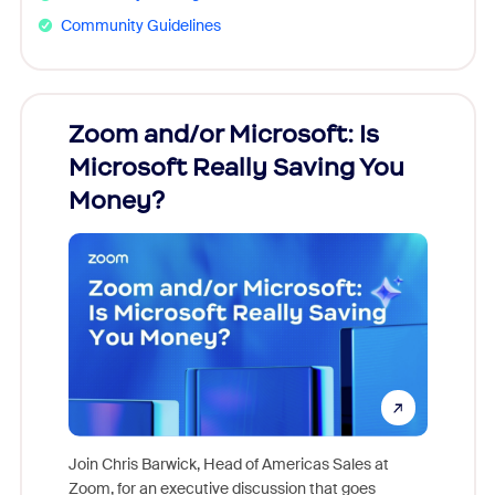
Community Guidelines
Zoom and/or Microsoft: Is
Fraud
Microsoft Really Saving You
Zoom
Money?
Join Chris Barwick, Head of Americas Sales at
Zoom, for an executive discussion that goes
As part o