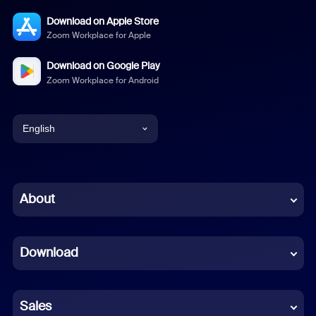
Download on Apple Store
Zoom Workplace for Apple
Download on Google Play
Zoom Workplace for Android
English
English
Chinese (Simplified)
About
Dutch
Download
French
German
Sales