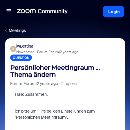
Login
Meetings
jwBettina
J
Newcomer
Forum|Forum|2 years ago
QUESTION
Persönlicher Meetingraum ...
Thema ändern
Forum|Forum|2 years ago
2 replies
Hallo Zusammen,
ich bitte um Hilfe bei den Einstellungen zum
"Persönlichen Meetingraum".