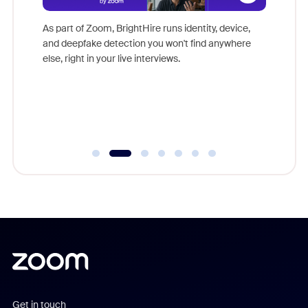
Don't mi
s at
game-ch
es
As part of Zoom, BrightHire runs identity, device,
are help
 total
and deepfake detection you won't find anywhere
on
else, right in your live interviews.
 often
r
ty and
Get in touch