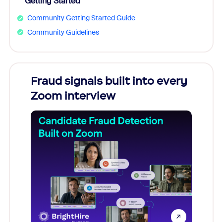
Getting Started
Community Getting Started Guide
Community Guidelines
s
Fraud signals built into every
Join
You
Zoom interview