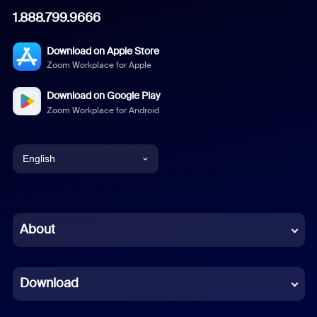
1.888.799.9666
Download on Apple Store
Zoom Workplace for Apple
Download on Google Play
Zoom Workplace for Android
English
English
Chinese (Simplified)
About
Dutch
Download
French