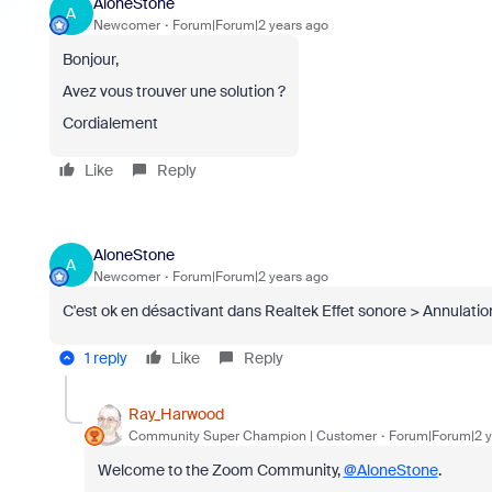
AloneStone
A
Newcomer
Forum|Forum|2 years ago
Bonjour,
Avez vous trouver une solution ?
Cordialement
Like
Reply
AloneStone
A
Newcomer
Forum|Forum|2 years ago
C'est ok en désactivant dans Realtek Effet sonore > Annulation
1 reply
Like
Reply
Ray_Harwood
Community Super Champion | Customer
Forum|Forum|2 y
Welcome to the Zoom Community,
@AloneStone
.