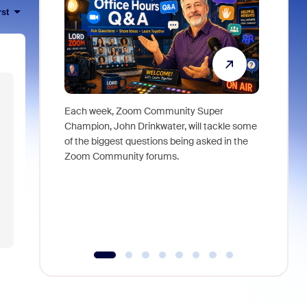
rst
Each week, Zoom Community Super
Join Chri
Champion, John Drinkwater, will tackle some
at Zoom, 
of the biggest questions being asked in the
goes beyo
Zoom Community forums.
true total
collabora
organizat
compromis
more thro
tools.