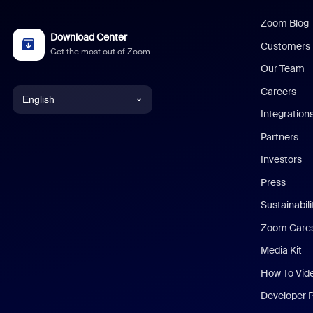
Zoom Blog
Download Center
Customers
Get the most out of Zoom
Our Team
Careers
English
Integration
English
Partners
Investors
Chinese (Simplified)
Press
Dutch
Sustainabil
Zoom Care
French
Media Kit
German
How To Vid
Indonesian
Developer 