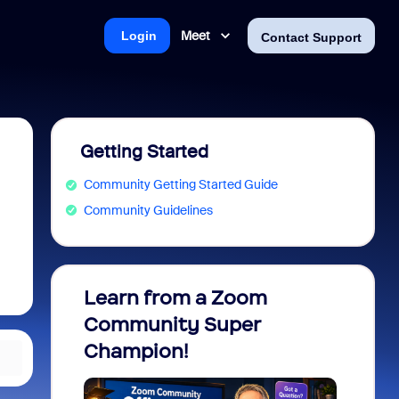
Meet
Login
Contact Support
Getting Started
Community Getting Started Guide
Community Guidelines
Learn from a Zoom
Zoom 
Community Super
Micro
Champion!
You 