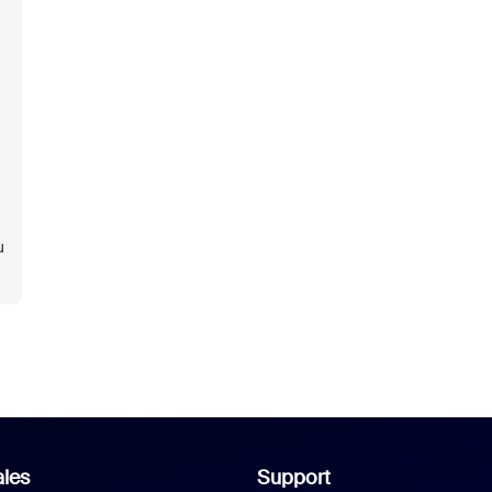
u
les
Support