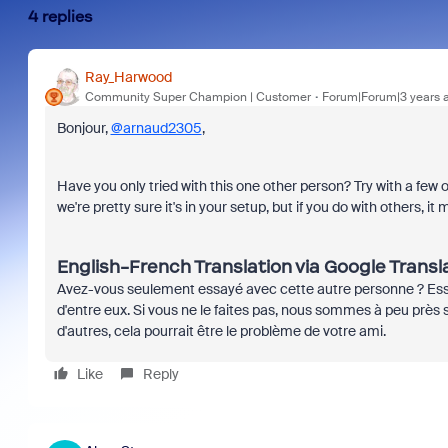
4 replies
Ray_Harwood
Community Super Champion | Customer
Forum|Forum|3 years 
Bonjour,
@arnaud2305
,
Have you only tried with this one other person? Try with a few o
we're pretty sure it's in your setup, but if you do with others, it 
English-French Translation via Google Transl
Avez-vous seulement essayé avec cette autre personne ? Essa
d'entre eux. Si vous ne le faites pas, nous sommes à peu près s
d'autres, cela pourrait être le problème de votre ami.
Like
Reply