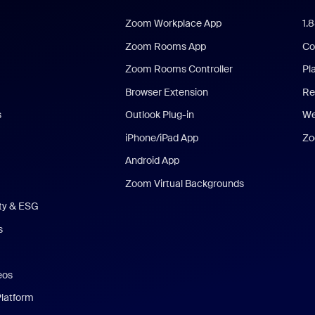
Zoom Workplace App
1.
Zoom Rooms App
Co
Zoom Rooms Controller
Pl
Browser Extension
Re
s
Outlook Plug-in
We
iPhone/iPad App
Zo
Android App
Zoom Virtual Backgrounds
ity & ESG
s
eos
Platform