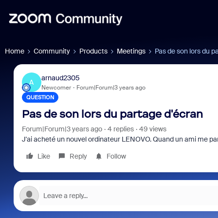
Home
Community
Products
Meetings
Pas de son lors du p
arnaud2305
A
Newcomer
Forum|Forum|3 years ago
QUESTION
Pas de son lors du partage d'écran
Forum|Forum|3 years ago
4 replies
49 views
J'ai acheté un nouvel ordinateur LENOVO.
Quand un ami me parta
Like
Reply
Follow