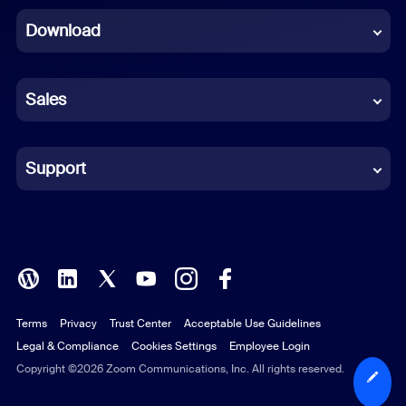
Download
French
German
Sales
Indonesian
Italian
Support
Japanese
Korean
Polish
Terms
Privacy
Trust Center
Acceptable Use Guidelines
Portuguese (Brazil)
Legal & Compliance
Cookies Settings
Employee Login
Russian
Copyright ©2026 Zoom Communications, Inc. All rights reserved.