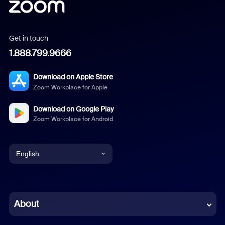
Get in touch
1.888.799.9666
Download on Apple Store
Zoom Workplace for Apple
Download on Google Play
Zoom Workplace for Android
English
English
Chinese (Simplified)
About
Dutch