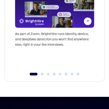
Don't mi
game-ch
As part of Zoom, BrightHire runs identity, device,
are help
and deepfake detection you won't find anywhere
else, right in your live interviews.