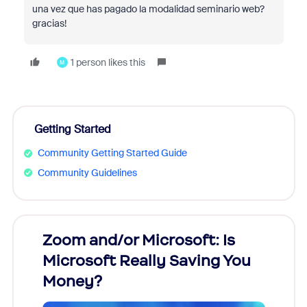
una vez que has pagado la modalidad seminario web?
gracias!
1 person likes this
M
Getting Started
Community Getting Started Guide
Community Guidelines
Zoom and/or Microsoft: Is
Fraud
Microsoft Really Saving You
Zoom
Money?