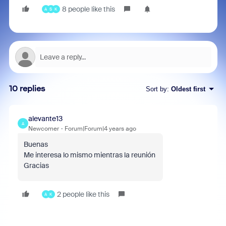
8 people like this
A
S
K
10 replies
Sort by
:
Oldest first
alevante13
A
Newcomer
Forum|Forum|4 years ago
Buenas
Me interesa lo mismo mientras la reunión
Gracias
2 people like this
A
K