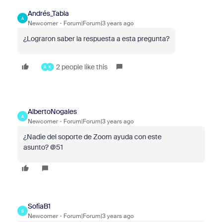
Andrés_Tabla
A
Newcomer
Forum|Forum|3 years ago
¿Lograron saber la respuesta a esta pregunta?
2 people like this
A
K
AlbertoNogales
A
Newcomer
Forum|Forum|3 years ago
¿Nadie del soporte de Zoom ayuda con este
asunto? @51
SofiaB1
S
Newcomer
Forum|Forum|3 years ago