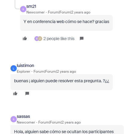
sm21
S
Newcomer
Forum|Forum|2 years ago
Y en conferencia web cómo se hace? gracias
2 people like this
S
J
luistimon
L
Explorer
Forum|Forum|2 years ago
buenas ¡ alguien puede resolver esta pregunta. ?¿¿
sassas
S
Newcomer
Forum|Forum|2 years ago
Hola, alguien sabe cómo se ocultan los participantes