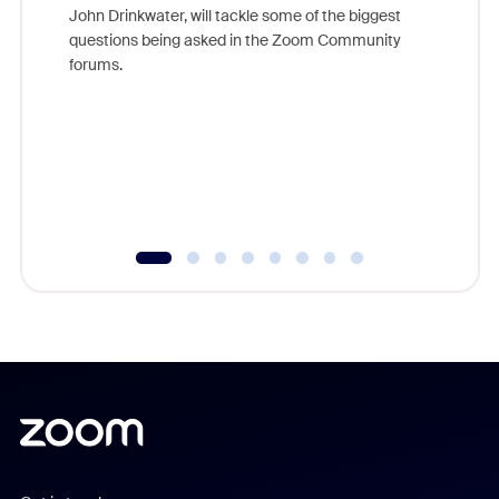
John Drinkwater, will tackle some of the biggest
Join Chr
questions being asked in the Zoom Community
Zoom, fo
forums.
beyond l
cost of 
platform
overlook
experien
underutil