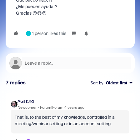
Que puedo hacer?
¿Me pueden ayudar?
Gracias
😊
😊
😊
1 person likes this
J
7 replies
Sort by
:
Oldest first
AGH3rd
Newcomer
Forum|Forum|4 years ago
That is, to the best of my knowledge, controlled in a
meeting/webinar setting or in an account setting.