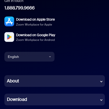
Get in touch
1.888.799.9666
Download on Apple Store
Zoom Workplace for Apple
Download on Google Play
Zoom Workplace for Android
English
English
Chinese (Simplified)
About
Dutch
Download
French