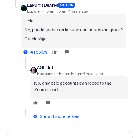
LaPurgaDeAres
AUTHOR
Explorer
Forum|Forum|4 years ago
Hola!
No, puedo grabar en la nube con mi versión gratis?
Gracias!😉
4 replies
AGH3rd
Newcomer
Forum|Forum|4 years ago
No, only paid accounts can recod to the
Zoom cloud
Show 3 more replies