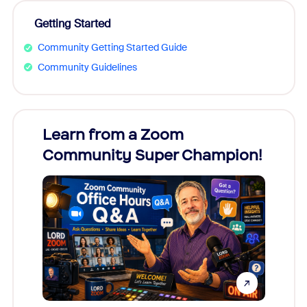
Getting Started
Community Getting Started Guide
Community Guidelines
Learn from a Zoom
Zoom
Community Super Champion!
Micr
Mon