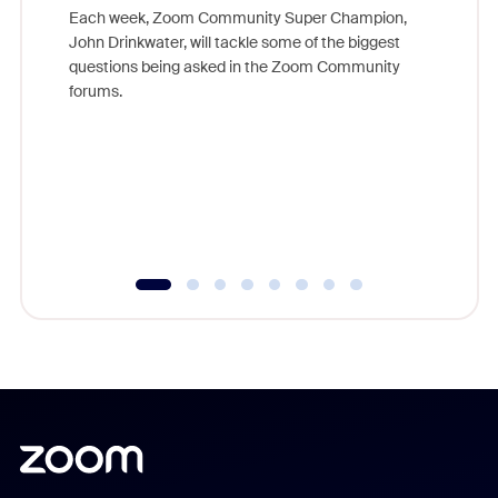
Each week, Zoom Community Super Champion,
John Drinkwater, will tackle some of the biggest
Join Chr
questions being asked in the Zoom Community
Zoom, fo
forums.
beyond l
cost of 
platform
overlook
experien
underutil