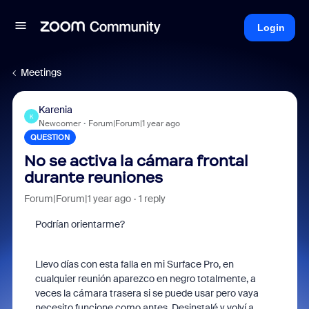
Login
Meetings
Karenia
K
Newcomer
Forum|Forum|1 year ago
QUESTION
No se activa la cámara frontal
durante reuniones
Forum|Forum|1 year ago
1 reply
Podrían orientarme?
Llevo días con esta falla en mi Surface Pro, en
cualquier reunión aparezco en negro totalmente, a
veces la cámara trasera si se puede usar pero vaya
necesito funcione como antes. Desinstalé y volví a