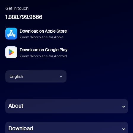
Get in touch
1.888.799.9666
Download on Apple Store
Zoom Workplace for Apple
Download on Google Play
Zoom Workplace for Android
English
English
Chinese (Simplified)
About
Dutch
Download
French