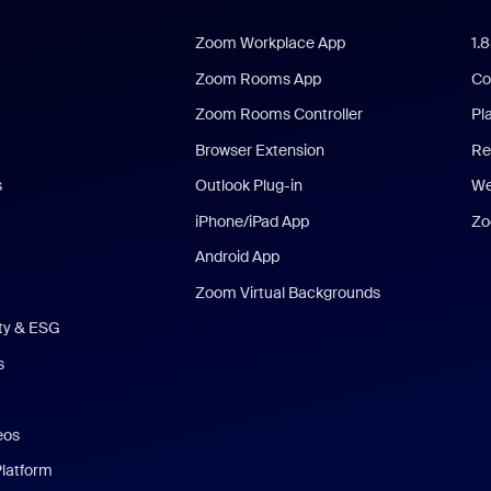
Zoom Workplace App
1.
Zoom Rooms App
Co
Zoom Rooms Controller
Pl
Browser Extension
Re
s
Outlook Plug-in
We
iPhone/iPad App
Zo
Android App
Zoom Virtual Backgrounds
ity & ESG
s
eos
Platform