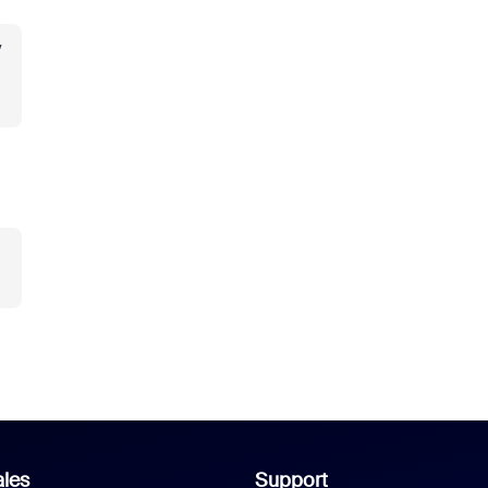
y
les
Support