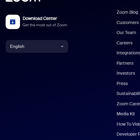
Zoom Blog
Download Center
Customers
Get the most out of Zoom
Our Team
Careers
English
Integration
English
Partners
Investors
Chinese (Simplified)
Press
Dutch
Sustainabil
Zoom Care
French
Media Kit
German
How To Vid
Indonesian
Developer 