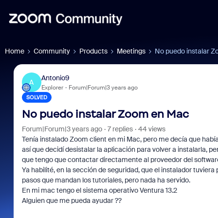
Home
Community
Products
Meetings
No puedo instalar 
Antonio9
A
Explorer
Forum|Forum|3 years ago
SOLVED
No puedo instalar Zoom en Mac
Forum|Forum|3 years ago
7 replies
44 views
Tenía instalado Zoom client en mi Mac, pero me decía que había 
así que decidí desistalar la aplicación para volver a instalarla,
que tengo que contactar directamente al proveedor del softwar
Ya habilité, en la sección de seguridad, que el instalador tuvier
pasos que mandan los tutoriales, pero nada ha servido.
En mi mac tengo el sistema operativo Ventura 13.2
Alguien que me pueda ayudar ??