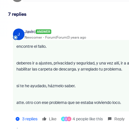
7 replies
Javirc
ANSWER
J
Newcomer
Forum|Forum|3 years ago
encontre el fallo.
deberes ir a ajustes, privacidad y seguridad, y una vez allí, ir 
habilitar las carpeta de descarga. y arreglado tu problema.
si te he ayudado, házmelo saber.
atte. otro con ese problema que se estaba volviendo loco.
3 replies
Like
4 people like this
Reply
A
A
A