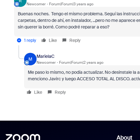
R
Newcomer
Forum|Forum|3 years ago
Buenas noches. Tengo el mismo problema. Seguí las instrucc
carpetas, dentro de ahí, en instalador, ...pero no me aparece 
sin querer la borré. Como podré reparar a eso?
1 reply
Like
Reply
MarielaC
M
Newcomer
Forum|Forum|2 years ago
Me paso lo mismo, no podía actualizar. No desinstale la
menciono Javirc y luego ACCESO TOTAL AL DISCO. acti
Like
Reply
About