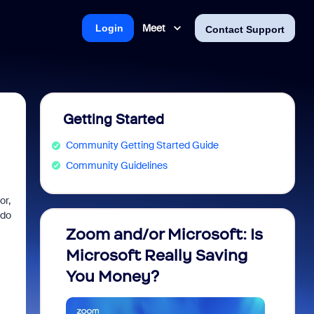
Meet
Login
Contact Support
Getting Started
Community Getting Started Guide
Community Guidelines
or,
ndo
Zoom and/or Microsoft: Is
Fraud
Microsoft Really Saving
every
You Money?