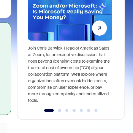
Join Chris Barwick, Head of Americas Sales
As part of
at Zoom, for an executive discussion that
device, a
goes beyond licensing costs to examine the
find anywh
true total cost of ownership (TCO) of your
interviews
collaboration platform. We'll explore where
organizations often overlook hidden costs,
compromise on user experience, or pay
more through complexity and underutilized
tools.