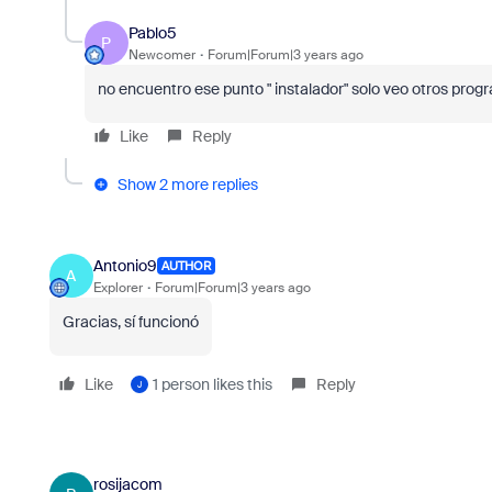
Pablo5
P
Newcomer
Forum|Forum|3 years ago
no encuentro ese punto " instalador" solo veo otros prog
Like
Reply
Show 2 more replies
Antonio9
AUTHOR
A
Explorer
Forum|Forum|3 years ago
Gracias, sí funcionó
Like
1 person likes this
Reply
J
rosijacom