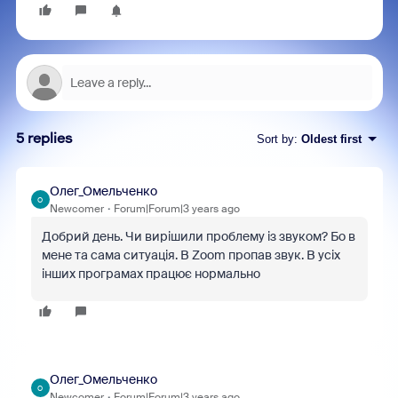
5 replies
Sort by
:
Oldest first
Олег_Омельченко
О
Newcomer
Forum|Forum|3 years ago
Добрий день. Чи вирішили проблему із звуком? Бо в
мене та сама ситуація. В Zoom пропав звук. В усіх
інших програмах працює нормально
Олег_Омельченко
О
Newcomer
Forum|Forum|3 years ago