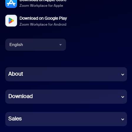
Zoom Workplace for Apple
Download on Google Play
Zoom Workplace for Android
English
English
Chinese (Simplified)
About
Dutch
Download
French
German
Sales
Indonesian