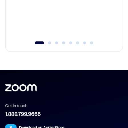
cost of 
platform
overlook
experien
underutil
Get in touch
1.888.799.9666
Download on Apple Store