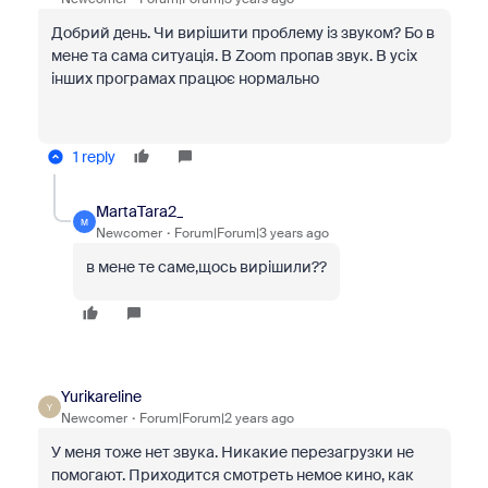
Добрий день.
Чи вирішити проблему із звуком?
Бо в
мене та сама ситуація.
В Zoom пропав звук.
В усіх
інших програмах працює нормально
1 reply
MartaTara2_
M
Newcomer
Forum|Forum|3 years ago
в мене те саме,щось вирішили??
Yurikareline
Y
Newcomer
Forum|Forum|2 years ago
У меня тоже нет звука. Никакие перезагрузки не
помогают. Приходится смотреть немое кино, как