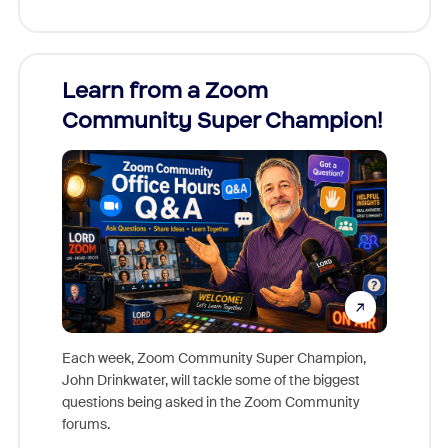
Learn from a Zoom
Zoom
Community Super Champion!
Micr
Mon
Each week, Zoom Community Super Champion,
John Drinkwater, will tackle some of the biggest
Join Chr
questions being asked in the Zoom Community
Zoom, fo
forums.
beyond l