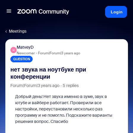
Login
Meetings
MatveyD
M
Newcomer
Forum|Forum|3 years ago
QUESTION
нет звука на ноутбуке при
конференции
Forum|Forum|3 years ago
5 replies
Добрый день!
Нет звука именно в зуме, звук в
ютубе и вайбере работает.
Проверили все
настройки, переустановили несколько раз
программу и не помогло.
Подскажите варианты
решения вопрос.
Спасибо