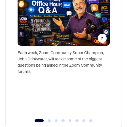
Each week, Zoom Community Super Champion,
John Drinkwater, will tackle some of the biggest
Join Chr
questions being asked in the Zoom Community
Zoom, fo
forums.
beyond l
cost of 
platform
overlook
experien
underutil