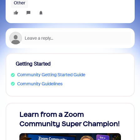
Other
Getting Started
Community Getting Started Guide
Community Guidelines
Learn from a Zoom
Zoom
Community Super Champion!
Micr
Mon