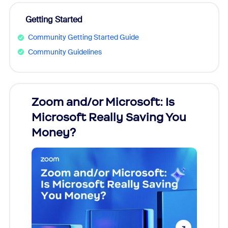
Getting Started
Community Getting Started Guide
Community Guidelines
Zoom and/or Microsoft: Is
Fraud
Microsoft Really Saving You
Zoom
Money?