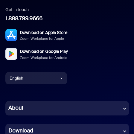
Get in touch
1.888.799.9666
Download on Apple Store
Zoom Workplace for Apple
Download on Google Play
Zoom Workplace for Android
English
English
Chinese (Simplified)
About
Dutch
Download
French