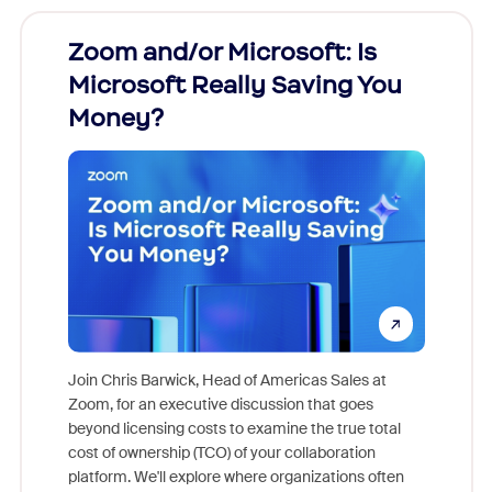
Zoom and/or Microsoft: Is
Fraud
Microsoft Really Saving You
Zoom
Money?
Join Chris Barwick, Head of Americas Sales at
Zoom, for an executive discussion that goes
As part o
beyond licensing costs to examine the true total
and deep
cost of ownership (TCO) of your collaboration
else, rig
platform. We'll explore where organizations often