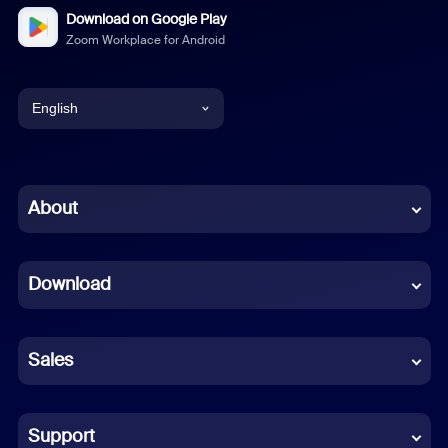
Download on Google Play
Zoom Workplace for Android
English
English
Chinese (Simplified)
About
Dutch
Download
French
German
Sales
Indonesian
Italian
Support