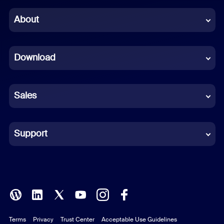
Chinese (Simplified)
About
Dutch
Download
French
German
Sales
Indonesian
Italian
Support
Japanese
Korean
Polish
Terms
Privacy
Trust Center
Acceptable Use Guidelines
Portuguese (Brazil)