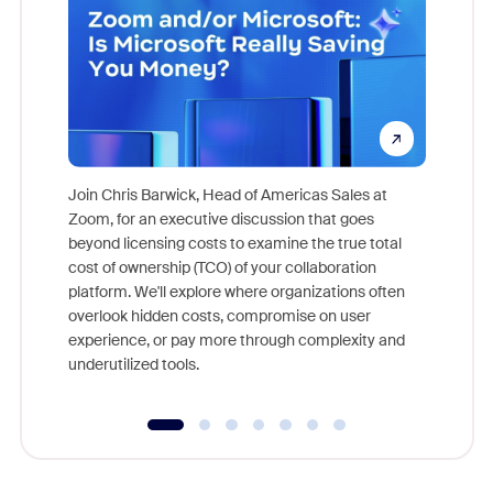
Join Chris Barwick, Head of Americas Sales at
Zoom, for an executive discussion that goes
As part o
beyond licensing costs to examine the true total
and deep
cost of ownership (TCO) of your collaboration
else, rig
platform. We'll explore where organizations often
overlook hidden costs, compromise on user
experience, or pay more through complexity and
underutilized tools.