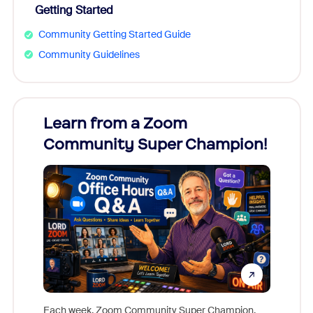
Getting Started
Community Getting Started Guide
Community Guidelines
Learn from a Zoom
Zoom
Community Super Champion!
Micr
Mon
Each week, Zoom Community Super Champion,