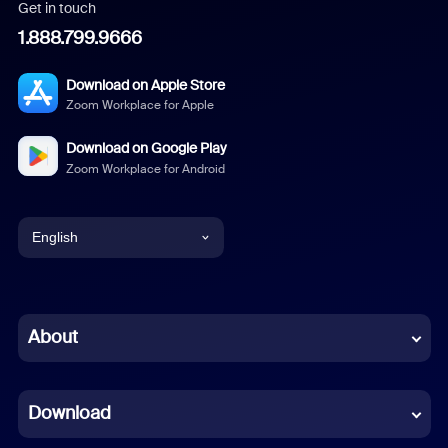
Get in touch
1.888.799.9666
Download on Apple Store
Zoom Workplace for Apple
Download on Google Play
Zoom Workplace for Android
English
English
Chinese (Simplified)
About
Dutch
Download
French