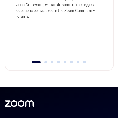
John Drinkwater, will tackle some of the biggest
Join Chr
questions being asked in the Zoom Community
Zoom, fo
forums.
beyond l
cost of 
platform
overlook
experien
underutil