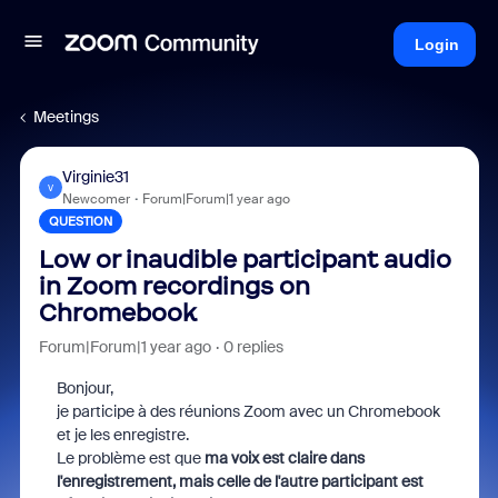
Login
Meetings
Virginie31
V
Newcomer
Forum|Forum|1 year ago
QUESTION
Low or inaudible participant audio
in Zoom recordings on
Chromebook
Forum|Forum|1 year ago
0 replies
Bonjour,
je participe à des réunions Zoom avec un Chromebook
et je les enregistre.
Le problème est que
ma voix est claire dans
l'enregistrement, mais celle de l'autre participant est