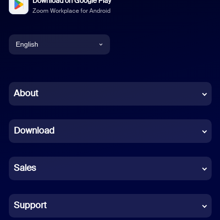
Download on Google Play
Zoom Workplace for Android
English
English
Chinese (Simplified)
About
Dutch
Download
French
German
Sales
Indonesian
Italian
Support