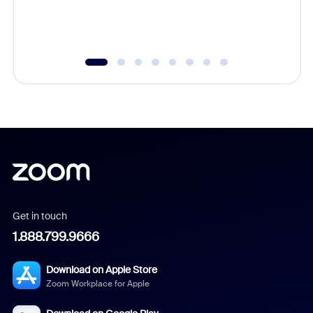
experien
underutil
Get in touch
1.888.799.9666
Download on Apple Store
Zoom Workplace for Apple