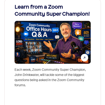
Learn from a Zoom
Zoom
Community Super Champion!
Micr
Mon
Each week, Zoom Community Super Champion,
John Drinkwater, will tackle some of the biggest
Join Chr
questions being asked in the Zoom Community
Zoom, fo
forums.
beyond l
cost of 
platform
overlook