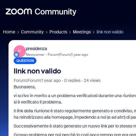
Home
Community
Products
Meetings
link non valido
presidenza
P
Newcomer
Forum|Forum|1 year ago
QUESTION
link non valido
Forum|Forum|1 year ago
0 replies
24 views
Buonasera,
vi scrivo in merito a un problema verificatosi durante una riunione
si è verificato il problema.
Il link della riunione è stato regolarmente generato e condivis
ha reindirizzato alla homepage, impedendo a noi (e ad altri) di pa
Successivamente è stato generato un nuovo link per lo stesso 
Grosso problema per noi perchè in così poco tempo non era possibil