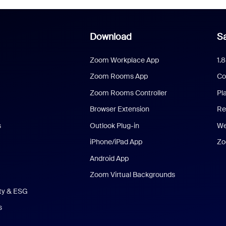
Download
Sa
Zoom Workplace App
1.
Zoom Rooms App
Co
Zoom Rooms Controller
Pl
Browser Extension
Re
s
Outlook Plug-in
We
iPhone/iPad App
Zo
Android App
Zoom Virtual Backgrounds
ity & ESG
s