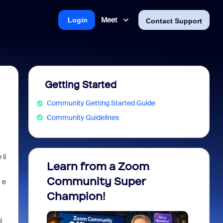
Meet
Login
Contact Support
Getting Started
Community Getting Started Guide
Community Guidelines
li
Learn from a Zoom
Zoom 
Community Super
Micro
 e
Champion!
You 
i