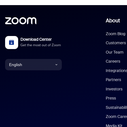
About
Zoom Blog
Download Center
Customers
Get the most out of Zoom
Our Team
Careers
English
Integration
English
Partners
Investors
Chinese (Simplified)
Press
Dutch
Sustainabil
Zoom Care
French
Media Kit