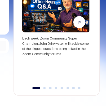
Each week, Zoom Community Super
Join Chri
Champion, John Drinkwater, will tackle some
at Zoom, 
of the biggest questions being asked in the
goes beyo
Zoom Community forums.
true total
collabora
organizat
compromis
more thro
tools.