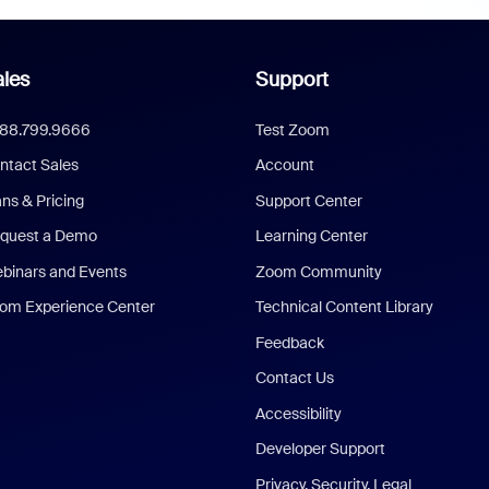
les
Support
888.799.9666
Test Zoom
ntact Sales
Account
ans & Pricing
Support Center
quest a Demo
Learning Center
binars and Events
Zoom Community
om Experience Center
Technical Content Library
Feedback
Contact Us
Accessibility
Developer Support
Privacy, Security, Legal