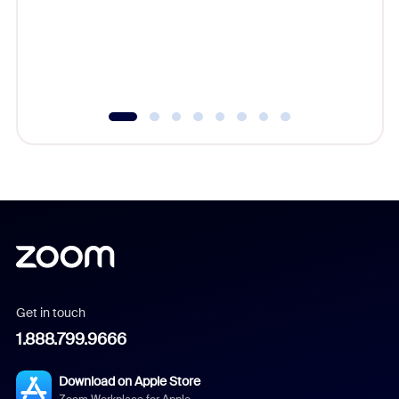
platform
overlook
experien
underutil
Get in touch
1.888.799.9666
Download on Apple Store