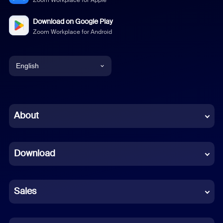
Zoom Workplace for Apple
Download on Google Play
Zoom Workplace for Android
English
English
Chinese (Simplified)
About
Dutch
Download
French
German
Sales
Indonesian