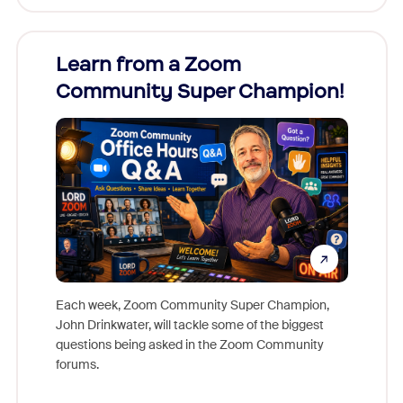
Learn from a Zoom
Zoom
Community Super Champion!
Micr
Mon
Each week, Zoom Community Super Champion,
John Drinkwater, will tackle some of the biggest
Join Chr
questions being asked in the Zoom Community
Zoom, fo
forums.
beyond l
cost of 