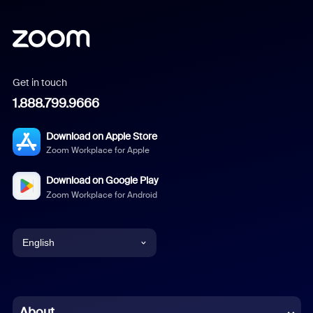
Get in touch
1.888.799.9666
Download on Apple Store
Zoom Workplace for Apple
Download on Google Play
Zoom Workplace for Android
English
English
Chinese (Simplified)
About