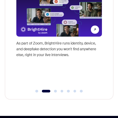
Don't mi
s at
game-ch
es
As part of Zoom, BrightHire runs identity, device,
are help
 total
and deepfake detection you won't find anywhere
on
else, right in your live interviews.
 often
r
ty and