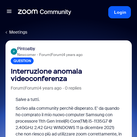
Login
Meetings
Pintoalby
P
Newcomer
Forum|Forum|4 years ago
QUESTION
Interruzione anomala
videoconferenza
Forum|Forum|4 years ago
0 replies
Salve a tutti.
Scrivo alla community perchè disperato. E' da quando
ho comprato il mio nuovo computer Samsung con
processore 11th Gen Intel(R) Core(TM) i5-1135G7 @
2.40GHz 2.42 GHz WINDOWS 11 (a dicembre 2021)
che non riesco più ad utilizzare zoom correttamente, in