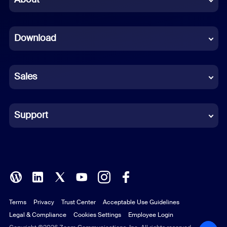
Dutch
Download
French
German
Sales
Indonesian
Italian
Support
Japanese
Korean
Polish
Terms
Privacy
Trust Center
Acceptable Use Guidelines
Portuguese (Brazil)
Legal & Compliance
Cookies Settings
Employee Login