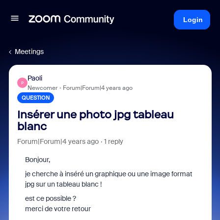
Login
Meetings
Paoli
P
Newcomer
Forum|Forum|4 years ago
QUESTION
Insérer une photo jpg tableau
blanc
Forum|Forum|4 years ago
1 reply
Bonjour,
je cherche à inséré un graphique ou une image format
jpg sur un tableau blanc !
est ce possible ?
merci de votre retour