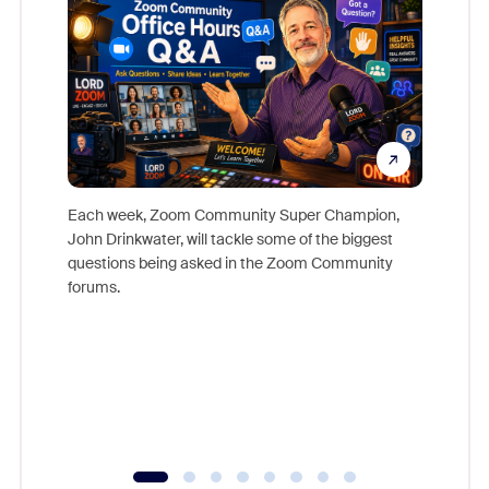
Each week, Zoom Community Super Champion,
John Drinkwater, will tackle some of the biggest
Join Chr
questions being asked in the Zoom Community
Zoom, fo
forums.
beyond l
cost of 
platform
overlook
experien
underutil