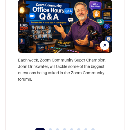
Each week, Zoom Community Super Champion,
John Drinkwater, will tackle some of the biggest
Join Chr
questions being asked in the Zoom Community
Zoom, fo
forums.
beyond l
cost of 
platform
overlook
experien
underutil