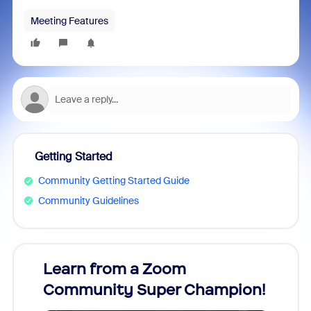
Meeting Features
Getting Started
Community Getting Started Guide
Community Guidelines
Learn from a Zoom
Zoom
Community Super Champion!
Micr
Mon