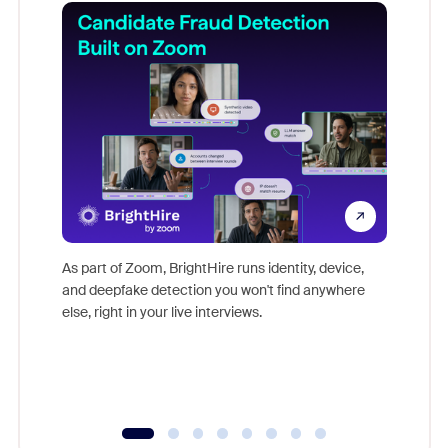
Don't mi
game-ch
As part of Zoom, BrightHire runs identity, device,
are help
and deepfake detection you won't find anywhere
else, right in your live interviews.