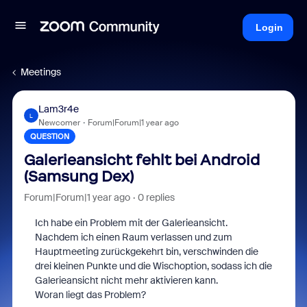
Login
Meetings
Lam3r4e
L
Newcomer
Forum|Forum|1 year ago
QUESTION
Galerieansicht fehlt bei Android
(Samsung Dex)
Forum|Forum|1 year ago
0 replies
Ich habe ein Problem mit der Galerieansicht.
Nachdem ich einen Raum verlassen und zum
Hauptmeeting zurückgekehrt bin, verschwinden die
drei kleinen Punkte und die Wischoption, sodass ich die
Galerieansicht nicht mehr aktivieren kann.
Woran liegt das Problem?