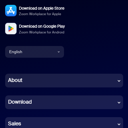
Download on Apple Store
Zoom Workplace for Apple
Download on Google Play
Zoom Workplace for Android
English
English
Chinese (Simplified)
About
Dutch
Download
French
German
Sales