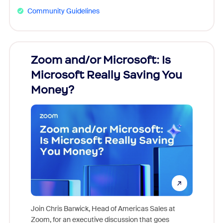
Community Guidelines
Zoom and/or Microsoft: Is
Fraud
Microsoft Really Saving You
Zoom
Money?
Join Chris Barwick, Head of Americas Sales at
Zoom, for an executive discussion that goes
As part o