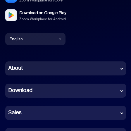
Zoom Workplace for Apple
Download on Google Play
Zoom Workplace for Android
English
English
Chinese (Simplified)
About
Dutch
Download
French
German
Sales
Indonesian