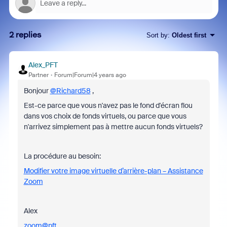
2 replies
Sort by
:
Oldest first
Alex_PFT
Partner
Forum|Forum|4 years ago
Bonjour
@Richard58
,
Est-ce parce que vous n'avez pas le fond d'écran flou
dans vos choix de fonds virtuels, ou parce que vous
n'arrivez simplement pas à mettre aucun fonds virtuels?
La procédure au besoin:
Modifier votre image virtuelle d’arrière-plan – Assistance
Zoom
Alex
zoom@pft