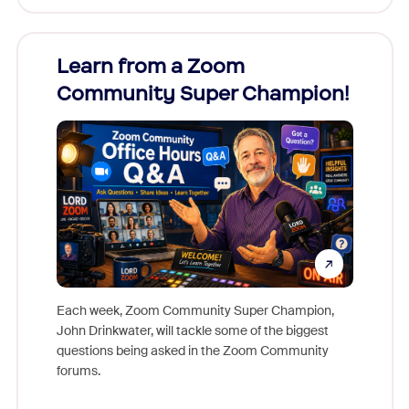
Learn from a Zoom
Zoom
Community Super Champion!
Micr
Mon
Each week, Zoom Community Super Champion,
John Drinkwater, will tackle some of the biggest
Join Chr
questions being asked in the Zoom Community
Zoom, fo
forums.
beyond l
cost of 