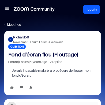
Login
Meetings
Richard58
R
Newcomer
Forum|Forum|4 years ago
QUESTION
Fond d'écran flou (Floutage)
Forum|Forum|4 years ago
2 replies
Je suis incapable malgré la procédure de flouter mon
fond d'écran.