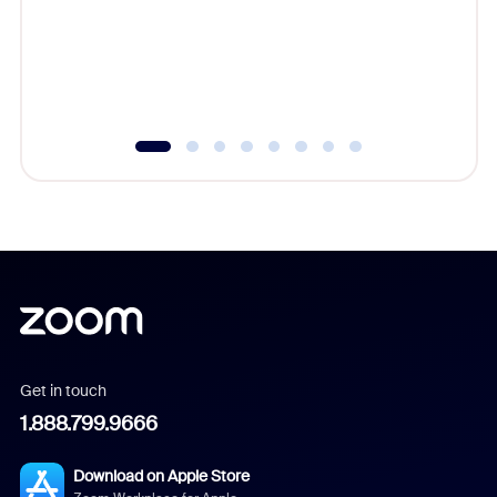
platform
overlook
experien
underutil
Get in touch
1.888.799.9666
Download on Apple Store