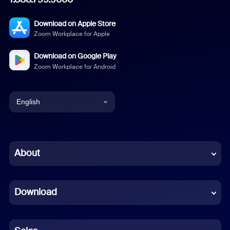
Download on Apple Store
Zoom Workplace for Apple
Download on Google Play
Zoom Workplace for Android
English
English
Chinese (Simplified)
About
Dutch
Download
French
German