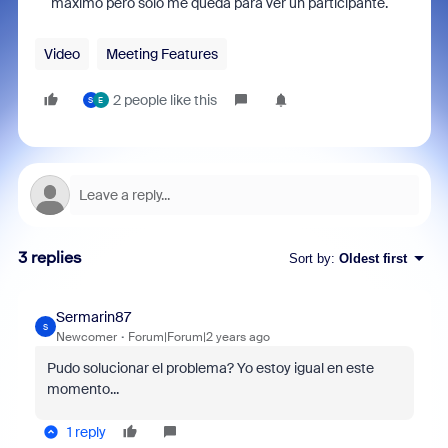
maximo pero solo me queda para ver un participante.
Video
Meeting Features
2 people like this
S
E
3 replies
Sort by
:
Oldest first
Sermarin87
S
Newcomer
Forum|Forum|2 years ago
Pudo solucionar el problema? Yo estoy igual en este
momento...
1 reply