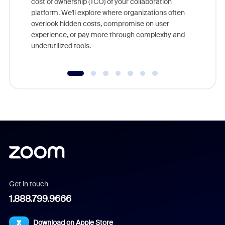
cost of ownership (TCO) of your collaboration
else, rig
platform. We'll explore where organizations often
overlook hidden costs, compromise on user
experience, or pay more through complexity and
underutilized tools.
Get in touch
1.888.799.9666
Download on Apple Store