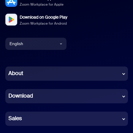
Zoom Workplace for Apple
Download on Google Play
Zoom Workplace for Android
English
English
Chinese (Simplified)
About
Dutch
Download
French
German
Sales
Indonesian