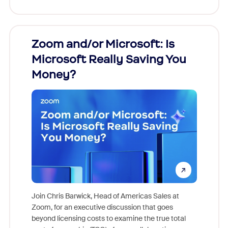
Zoom and/or Microsoft: Is
Fraud
Microsoft Really Saving You
Zoom
Money?
Join Chris Barwick, Head of Americas Sales at
Zoom, for an executive discussion that goes
As part o
beyond licensing costs to examine the true total
and deep