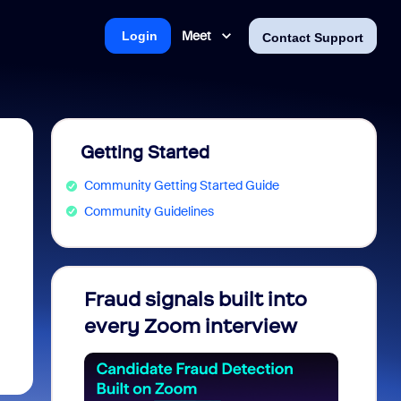
Meet
Login
Contact Support
Getting Started
Community Getting Started Guide
Community Guidelines
Fraud signals built into
Join 
every Zoom interview
2026