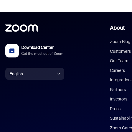
About
Zoom Blog
Download Center
Customers
Get the most out of Zoom
Our Team
Careers
English
Integration
English
Partners
Investors
Chinese (Simplified)
Press
Dutch
Sustainabil
Zoom Care
French