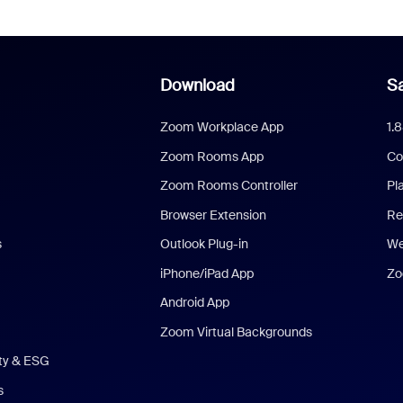
Download
Sa
Zoom Workplace App
1.
Zoom Rooms App
Co
Zoom Rooms Controller
Pl
Browser Extension
Re
s
Outlook Plug-in
We
iPhone/iPad App
Zo
Android App
Zoom Virtual Backgrounds
ity & ESG
s