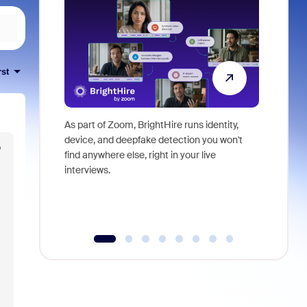
rst
As part of Zoom, BrightHire runs identity,
Don't mis
device, and deepfake detection you won't
announce
o
find anywhere else, right in your live
and indus
interviews.
what is ne