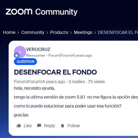
Home
Community
Products
Meetings
DESENFOCAR EL 
VEROCRUZ
V
Newcomer
Forum|Forum|4 years ago
QUESTION
DESENFOCAR EL FONDO
Forum|Forum|4 years ago
3 replies
75 views
hola, necesito ayuda,
tengo la ultima versión de zoom 5.8.1 no me figura la opción de
como lo puedo solucionar para poder usar esa función?
gracias
Like
Reply
Follow