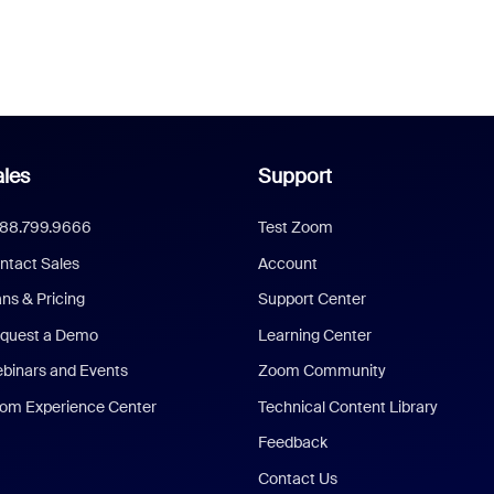
les
Support
888.799.9666
Test Zoom
ntact Sales
Account
ans & Pricing
Support Center
quest a Demo
Learning Center
binars and Events
Zoom Community
om Experience Center
Technical Content Library
Feedback
Contact Us