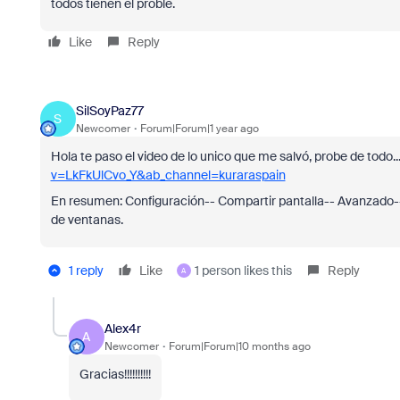
todos tienen el proble.
Like
Reply
SilSoyPaz77
S
Newcomer
Forum|Forum|1 year ago
Hola te paso el video de lo unico que me salvó, probe de todo..
v=LkFkUlCvo_Y&ab_channel=kuraraspain
En resumen: Configuración-- Compartir pantalla-- Avanzado--
de ventanas.
1 reply
Like
1 person likes this
Reply
A
Alex4r
A
Newcomer
Forum|Forum|10 months ago
Gracias!!!!!!!!!!