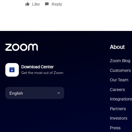
Like
Reply
About
Zoom Blog
Download Center
Customers
Get the most out of Zoom
Our Team
Careers
English
Integration
English
Partners
Investors
Chinese (Simplified)
Press