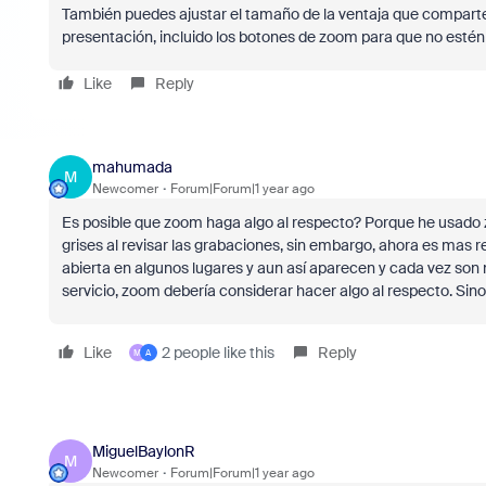
También puedes ajustar el tamaño de la ventaja que comparte
presentación, incluido los botones de zoom para que no estén
Like
Reply
mahumada
M
Newcomer
Forum|Forum|1 year ago
Es posible que zoom haga algo al respecto? Porque he usado 
grises al revisar las grabaciones, sin embargo, ahora es mas
abierta en algunos lugares y aun así aparecen y cada vez son
servicio, zoom debería considerar hacer algo al respecto. Sino
Like
2 people like this
Reply
M
A
MiguelBaylonR
M
Newcomer
Forum|Forum|1 year ago