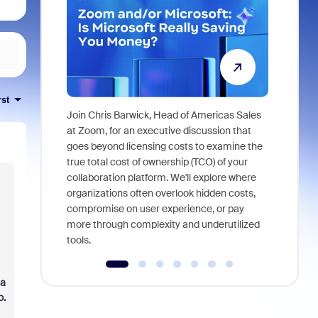
rst
Join Chris Barwick, Head of Americas Sales
As part of
at Zoom, for an executive discussion that
device, a
goes beyond licensing costs to examine the
find anywh
true total cost of ownership (TCO) of your
interviews
collaboration platform. We'll explore where
organizations often overlook hidden costs,
compromise on user experience, or pay
more through complexity and underutilized
tools.
la
o.