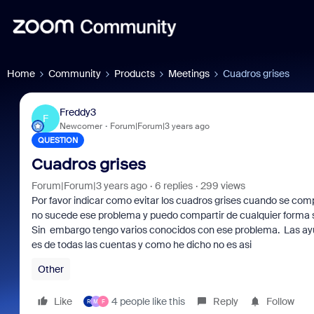
Home
Community
Products
Meetings
Cuadros grises
Freddy3
F
Newcomer
Forum|Forum|3 years ago
QUESTION
Cuadros grises
Forum|Forum|3 years ago
6 replies
299 views
Por favor indicar como evitar los cuadros grises cuando se com
no sucede ese problema y puedo compartir de cualquier forma si
Sin embargo tengo varios conocidos con ese problema. Las ayud
es de todas las cuentas y como he dicho no es asi
Other
Like
4 people like this
Reply
Follow
R
M
F