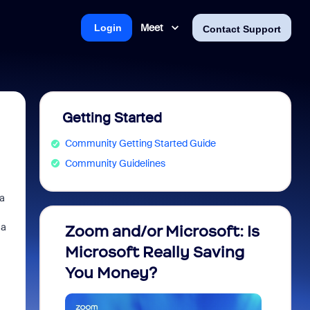
Meet
Login
Contact Support
Getting Started
Community Getting Started Guide
Community Guidelines
ta
ma
Zoom and/or Microsoft: Is
Fraud
Microsoft Really Saving
every
You Money?