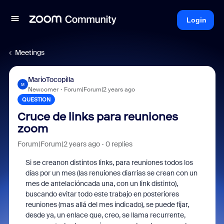
Login
Meetings
MarioTocopilla
M
Newcomer
Forum|Forum|2 years ago
QUESTION
Cruce de links para reuniones
zoom
Forum|Forum|2 years ago
0 replies
Si se creanon distintos links, para reuniones todos los
días por un mes (las renuiones diarrias se crean con un
mes de antelacióncada una, con un link distinto),
buscando evitar todo este trabajo en posteriores
reuniones (mas allá del mes indicado), se puede fijar,
desde ya, un enlace que, creo, se llama recurrente,