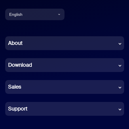
English
English
Chinese (Simplified)
About
Dutch
Download
French
German
Sales
Indonesian
Italian
Support
Japanese