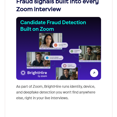
Fraud signals built into every
Join
Zoom interview
Don't mi
game-ch
As part of Zoom, BrightHire runs identity, device,
are help
and deepfake detection you won't find anywhere
else, right in your live interviews.