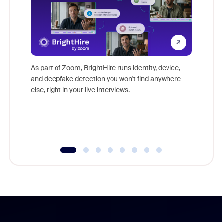
Don't mi
game-ch
As part of Zoom, BrightHire runs identity, device,
are help
and deepfake detection you won't find anywhere
else, right in your live interviews.