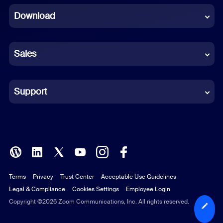
Download
French
German
Sales
Indonesian
Italian
Support
Japanese
Korean
Polish
Terms
Privacy
Trust Center
Acceptable Use Guidelines
Portuguese (Brazil)
Legal & Compliance
Cookies Settings
Employee Login
Russian
Copyright ©2026 Zoom Communications, Inc. All rights reserved.