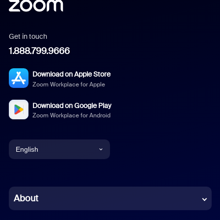
Get in touch
1.888.799.9666
Download on Apple Store
Zoom Workplace for Apple
Download on Google Play
Zoom Workplace for Android
English
English
Chinese (Simplified)
About
Dutch