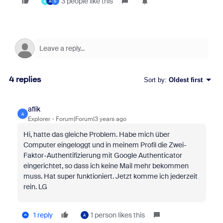
3 people like this
E
A
S
4 replies
Sort by
:
Oldest first
aflik
A
Explorer
Forum|Forum|3 years ago
Hi, hatte das gleiche Problem. Habe mich über
Computer eingeloggt und in meinem Profil die Zwei-
Faktor-Authentifizierung mit Google Authenticator
eingerichtet, so dass ich keine Mail mehr bekommen
muss. Hat super funktioniert. Jetzt komme ich jederzeit
rein. LG
1 reply
1 person likes this
A